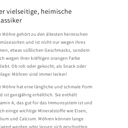
-
-
er vielseitige, heimische
Bund
Bund
lassiker
e Möhre gehört zu den ältesten heimischen
müsesorten und ist nicht nur wegen ihres
inen, etwas süßlichen Geschmacks, sondern
ch wegen ihrer kräftigen orangen Farbe
liebt. Ob roh oder gekocht, als Snack oder
ilage: Möhren sind immer lecker!
e Möhre hat eine längliche und schmale Form
d ist ganzjährig erhältlich. Sie enthält
tamin A, das gut für das Immunsystem ist und
ch einige wichtige Mineralstoffe wie Eisen,
lium und Calcium. Möhren können lange
lagert werden oder lassen sich geschnitten