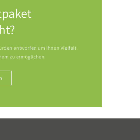
tpaket
ht?
rden entworfen um Ihnen Vielfalt
inem zu ermöglichen
n