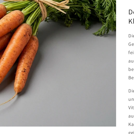
D
K
Di
Ge
fe
au
be
Be
Di
un
Vi
au
Ka
ge