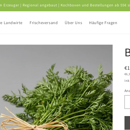
om Erzeuger | Regional angebaut | Kochboxen und Bestellungen ab 55€ s
e Landwirte
Frischeversand
Über Uns
Häufige Fragen
N
€
Gru
€6,
Pr
Ink
An
An