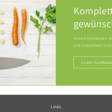
Komplet
gewünsc
Unsere Kochboxen wu
und Einfachheit in e
Zu den Kochboxe
Links