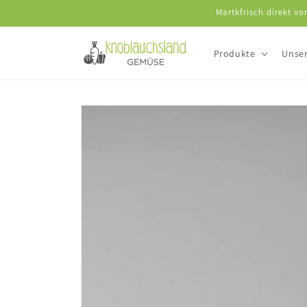
Direkt
Martkfrisch direkt v
zum
Inhalt
Produkte
Unser
Zu
Produktinformationen
springen