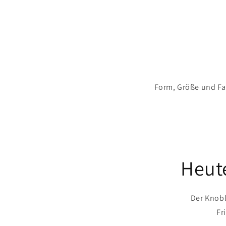
in
Modal
öffnen
Form, Größe und Fa
Heute
Der Knobl
Fr