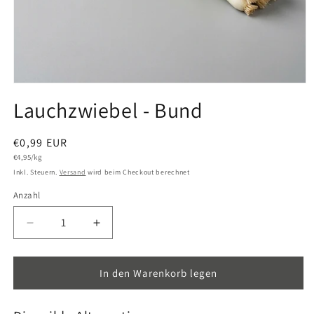
Medien
1
Lauchzwiebel - Bund
in
Modal
öffnen
Normaler
€0,99 EUR
Grundpreis
Preis
€4,95/kg
Inkl. Steuern.
Versand
wird beim Checkout berechnet
Anzahl
Anzahl
Verringere
Erhöhe
die
die
Menge
Menge
für
für
In den Warenkorb legen
Lauchzwiebel
Lauchzwiebel
-
-