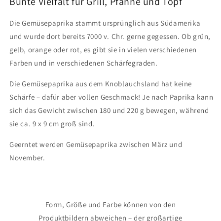
Bunte Vielfalt für Grill, Pfanne und Topf
-
-
Stk.
Stk.
Die Gemüsepaprika stammt ursprünglich aus Südamerika
und wurde dort bereits 7000 v. Chr. gerne gegessen. Ob grün,
gelb, orange oder rot, es gibt sie in vielen verschiedenen
Farben und in verschiedenen Schärfegraden.
Die Gemüsepaprika aus dem Knoblauchsland hat keine
Schärfe – dafür aber vollen Geschmack! Je nach Paprika kann
sich das Gewicht zwischen 180 und 220 g bewegen, während
sie ca. 9 x 9 cm groß sind.
Geerntet werden Gemüsepaprika zwischen März und
November.
Form, Größe und Farbe können von den
Produktbildern abweichen – der großartige