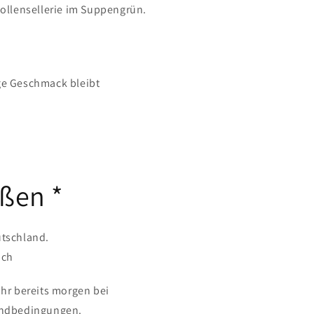
ollensellerie im Suppengrün.
ge Geschmack bleibt
eßen *
tschland.
ach
Uhr bereits morgen bei
sandbedingungen.