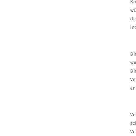
Kn
wü
di
in
Di
wi
Di
Vi
en
Vo
sc
Ve