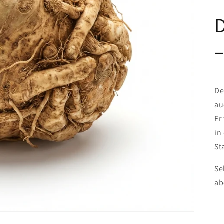
D
–
De
au
Er
in
St
Se
ab