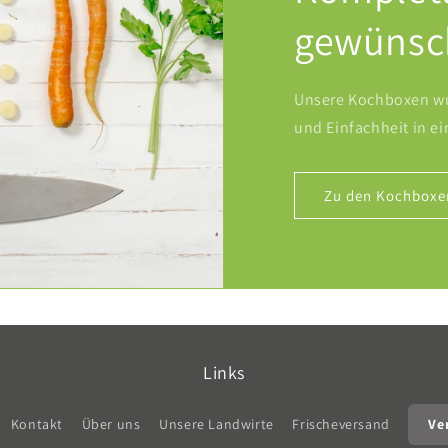
gewünsc
Unsere Kochboxen wu
und Einfachheit in e
Zu den Kochboxe
Links
Kontakt
Über uns
Unsere Landwirte
Frischeversand
Ve