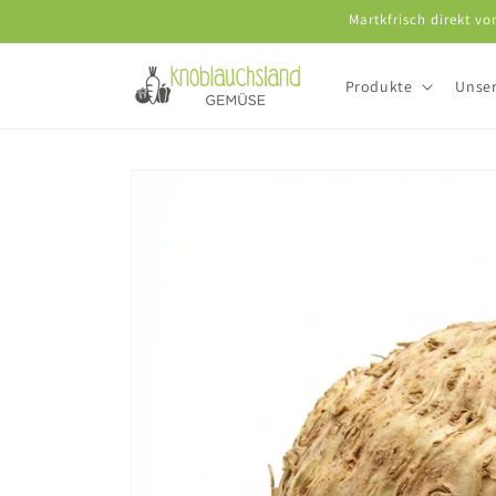
Direkt
Martkfrisch direkt v
zum
Inhalt
Produkte
Unser
Zu
Produktinformationen
springen