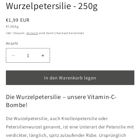
1
Wurzelpetersilie - 250g
in
Modal
öffnen
Normaler
€1,99 EUR
Grundpreis
Preis
€7,96/kg
Inkl. Steuern.
Versand
wird beim Checkout berechnet
Anzahl
Anzahl
Verringere
Erhöhe
die
die
Menge
Menge
für
für
In den Warenkorb legen
Wurzelpetersilie
Wurzelpetersilie
-
-
Die Wurzelpetersilie – unsere Vitamin-C-
250g
250g
Bombe!
Die Wurzelpetersilie, auch Knollenpetersilie oder
Petersilienwurzel genannt, ist eine Unterart der Petersilie mit
verdickter, länglich, spitz zulaufender Rübe. Ursprünglich