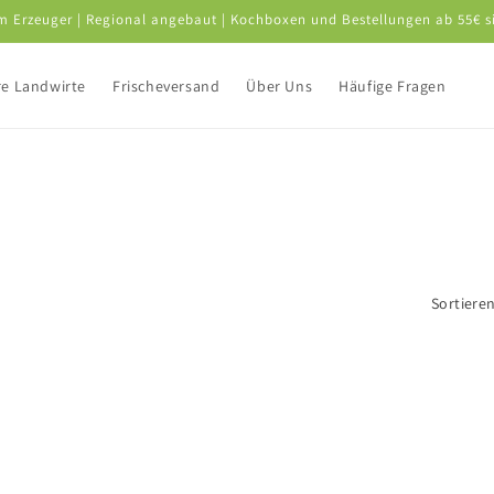
om Erzeuger | Regional angebaut | Kochboxen und Bestellungen ab 55€ s
e Landwirte
Frischeversand
Über Uns
Häufige Fragen
Sortiere